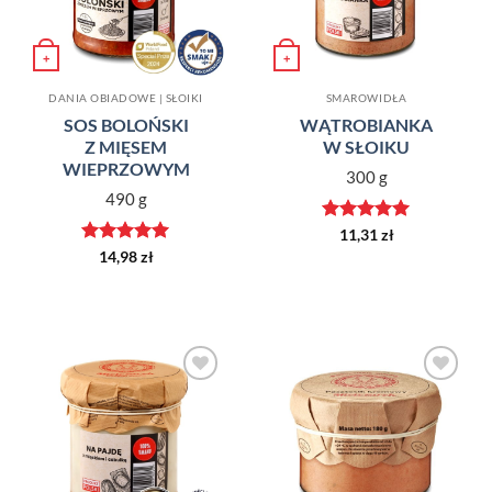
+
+
DANIA OBIADOWE | SŁOIKI
SMAROWIDŁA
SOS BOLOŃSKI
WĄTROBIANKA
Z MIĘSEM
W SŁOIKU
WIEPRZOWYM
300 g
490 g
Oceniono
5
11,31
zł
na 5
Oceniono
5
14,98
zł
na 5
Dodaj do
Dodaj do
ulubionych
ulubionych