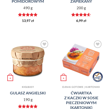
POMIDOROWYM
ZAPIEKANY
490 g
200 g
Oceniono
5
Oceniono
13,97
zł
6,99
zł
na 5
4.5
na 5
Dodaj do
Dodaj do
ulubionych
ulubionych
+
+
KIEŁBASY
DANIA GOTOWE | KARTONIKI
GULASZ ANGIELSKI
ĆWIARTKA
Z KACZKI W SOSIE
190 g
PIECZENIOWYM
(KARTONIK)