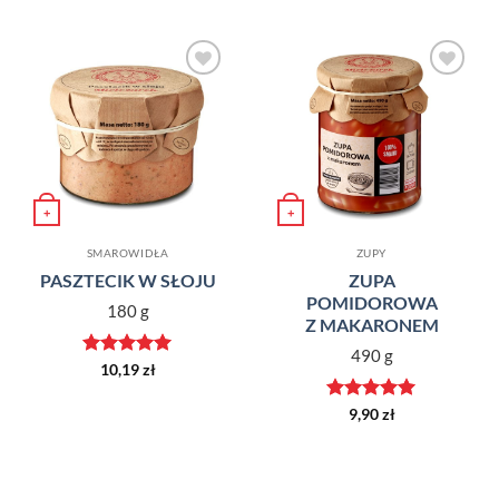
Dodaj do
Dodaj do
ulubionych
ulubionych
+
+
SMAROWIDŁA
ZUPY
PASZTECIK W SŁOJU
ZUPA
POMIDOROWA
180 g
Z MAKARONEM
490 g
Oceniono
5
10,19
zł
na 5
Oceniono
5
9,90
zł
na 5