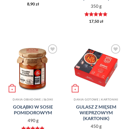
Oceniono
5
8,90
zł
350 g
na 5
Oceniono
5
17,50
zł
na 5
Dodaj do
Dodaj do
ulubionych
ulubionych
+
+
DANIA OBIADOWE | SŁOIKI
DANIA GOTOWE | KARTONIKI
GOŁĄBKI W SOSIE
GULASZ Z MIĘSEM
POMIDOROWYM
WIEPRZOWYM
(KARTONIK)
490 g
450 g