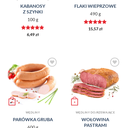
KABANOSY
FLAKI WIEPRZOWE
Z SZYNKI
490 g
100 g
Oceniono
5
15,57
zł
na 5
Oceniono
5
6,49
zł
na 5
Dodaj do
Dodaj do
ulubionych
ulubionych
+
+
Ten produkt ma wi
WĘDLINY
WĘDLINY DOJRZEWAJĄCE
PARÓWKA GRUBA
WOŁOWINA
PASTRAMI
600 g