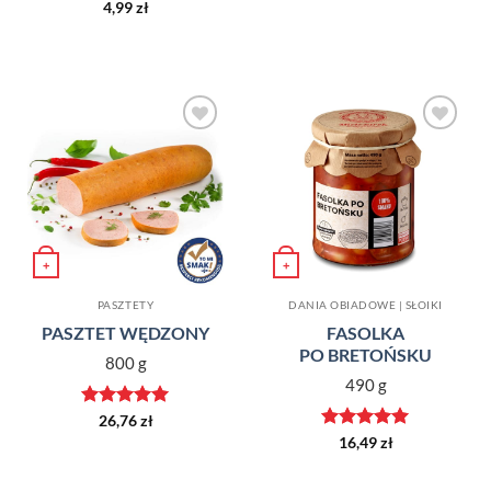
4,99
zł
Dodaj do
Dodaj do
ulubionych
ulubionych
+
+
PASZTETY
DANIA OBIADOWE | SŁOIKI
PASZTET WĘDZONY
FASOLKA
PO BRETOŃSKU
800 g
490 g
Oceniono
5
26,76
zł
na 5
Oceniono
5
16,49
zł
na 5