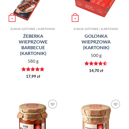
+
+
DANIA GOTOWE | KARTONIKI
DANIA GOTOWE | KARTONIKI
ŻEBERKA
GOLONKA
WIEPRZOWE
WIEPRZOWA
BARBECUE
(KARTONIK)
(KARTONIK)
500 g
580 g
Oceniono
14,70
zł
4.5
na 5
Oceniono
5
17,99
zł
na 5
Dodaj do
Dodaj do
ulubionych
ulubionych