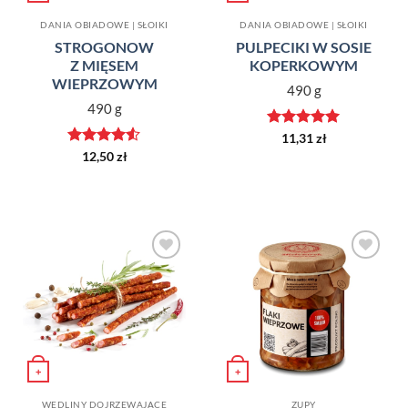
DANIA OBIADOWE | SŁOIKI
DANIA OBIADOWE | SŁOIKI
STROGONOW
PULPECIKI W SOSIE
Z MIĘSEM
KOPERKOWYM
WIEPRZOWYM
490 g
490 g
Oceniono
5
11,31
zł
na 5
Oceniono
12,50
zł
4.5
na 5
Dodaj do
Dodaj do
ulubionych
ulubionych
+
+
WĘDLINY DOJRZEWAJĄCE
ZUPY