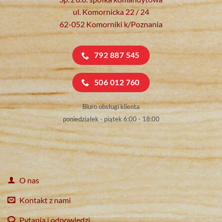
ul. Komornicka 22 / 24
62-052 Komorniki k/Poznania
792 887 545
506 012 760
Biuro obsługi klienta
poniedziałek - piątek 6:00 - 18:00
O nas
Kontakt z nami
Pytania i odpowiedzi