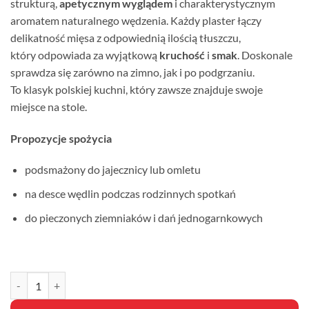
strukturą,
apetycznym wyglądem
i charakterystycznym
aromatem naturalnego wędzenia. Każdy plaster łączy
delikatność mięsa z odpowiednią ilością tłuszczu,
który odpowiada za wyjątkową
kruchość
i
smak
. Doskonale
sprawdza się zarówno na zimno, jak i po podgrzaniu.
To klasyk polskiej kuchni, który zawsze znajduje swoje
miejsce na stole.
Propozycje spożycia
podsmażony do jajecznicy lub omletu
na desce wędlin podczas rodzinnych spotkań
do pieczonych ziemniaków i dań jednogarnkowych
ilość BOCZEK WĘDZONY