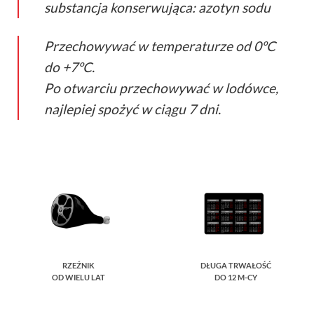
substancja konserwująca: azotyn sodu
Przechowywać w temperaturze od 0ºC
do +7ºC.
Po otwarciu przechowywać w lodówce,
najlepiej spożyć w ciągu 7 dni.
RZEŹNIK
DŁUGA TRWAŁOŚĆ
OD WIELU LAT
DO 12 M-CY