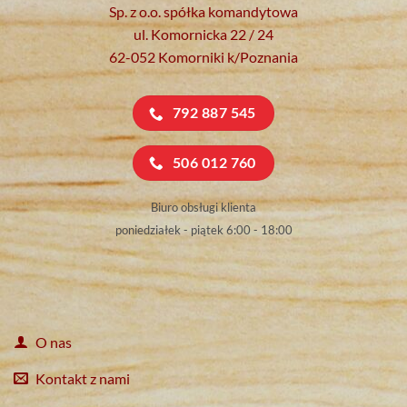
Sp. z o.o. spółka komandytowa
ul. Komornicka 22 / 24
62-052 Komorniki k/Poznania
792 887 545
506 012 760
Biuro obsługi klienta
poniedziałek - piątek 6:00 - 18:00
O nas
Kontakt z nami