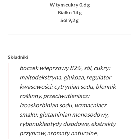
W tym cukry 0,6 g
Białko 14 g
Sól 9,2 g
Składniki
boczek wieprzowy 82%, sól, cukry:
maltodekstryna, glukoza, regulator
kwasowości: cytrynian sodu, błonnik
roślinny, przeciwutleniacz:
izoaskorbinian sodu, wzmacniacz
smaku: glutaminian monosodowy,
rybonukleotydy disodowe, ekstrakty
przypraw, aromaty naturalne,