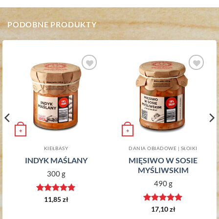
PODOBNE PRODUKTY
Dodaj do
Dodaj do
ulubionych
ulubionych
+
+
KIEŁBASY
DANIA OBIADOWE | SŁOIKI
INDYK MAŚLANY
MIĘSIWO W SOSIE
MYŚLIWSKIM
300 g
490 g
Oceniono
5
11,85
zł
na 5
Oceniono
5
17,10
zł
na 5