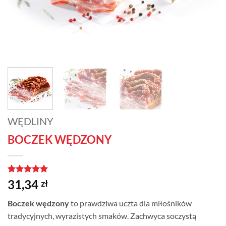
WĘDLINY
BOCZEK WĘDZONY
Oceniony
1
5
31,34
zł
na 5 na
podstawie
Boczek wędzony
to prawdziwa uczta dla miłośników
oceny
klienta
tradycyjnych, wyrazistych smaków. Zachwyca soczystą