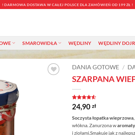
! DARMOWA DOSTAWA W CAŁEJ POLSCE DLA ZAMÓWIEŃ OD 199 ZŁ !
TOWE
SMAROWIDŁA
WĘDLINY
WĘDLINY DOJ
DANIA GOTOWE
/
DA
SZARPANA WIE
Dodaj do
ulubionych
Oceniony
2
24,90
zł
4.5
na 5
na
Soczysta łopatka wieprzowa
podstawie
ocen
włókna. Zanurzona w
aromat
klientów
i ziołami.Smakuje jak z najleps