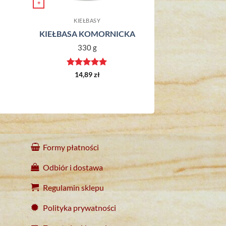
+
KIEŁBASY
KIEŁBASA KOMORNICKA
330 g
Oceniono
5
14,89
zł
na 5
Formy płatności
Odbiór i dostawa
Regulamin sklepu
Polityka prywatności