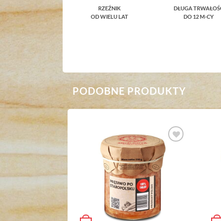
RZEŹNIK
DŁUGA TRWAŁOŚ
OD WIELU LAT
DO 12 M-CY
PODOBNE PRODUKTY
Dodaj do
Dodaj do
ulubionych
ulubionych