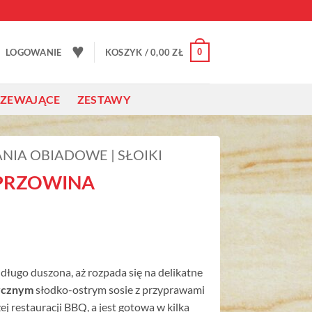
♥
0
LOGOWANIE
KOSZYK /
0,00
ZŁ
RZEWAJĄCE
ZESTAWY
NIA OBIADOWE | SŁOIKI
PRZOWINA
, długo duszona, aż rozpada się na delikatne
ycznym
słodko-ostrym sosie z przyprawami
zej restauracji BBQ, a jest gotowa w kilka