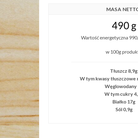
MASA NETT
490 g
Wartość energetyczna 990/
w 100g produk
Tłuszcz 8,9g
W tym kwasy tłuszczowe 
Węglowodany 
W tym cukry 4
Białko 17g
Sól 0,9g