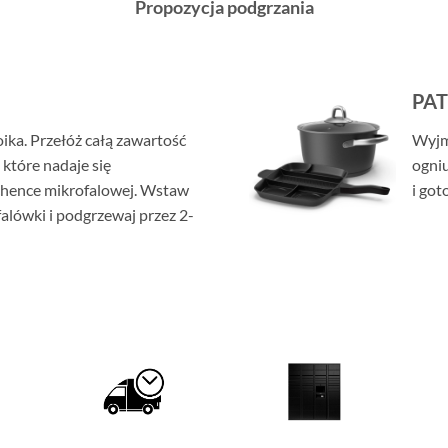
Propozycja podgrzania
PAT
oika. Przełóż całą zawartość
Wyjm
 które nadaje się
ogniu
chence mikrofalowej. Wstaw
i got
alówki i podgrzewaj przez 2-