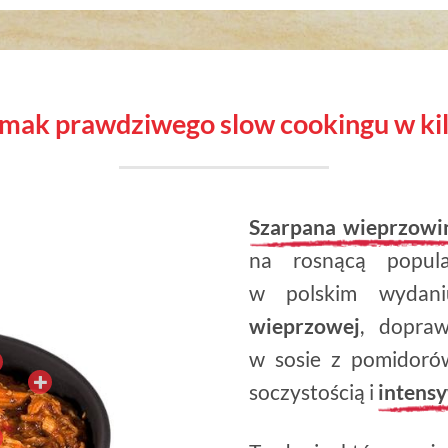
 smak prawdziwego slow cookingu w ki
Szarpana wieprzowi
na rosnącą popula
w polskim wydan
wieprzowej
, dopra
w sosie z pomidorów
soczystością i
intens