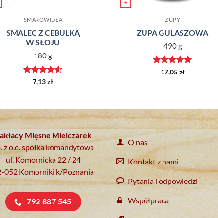
+
SMAROWIDŁA
ZUPY
SMALEC Z CEBULKĄ
ZUPA GULASZOWA
W SŁOJU
490 g
180 g
Oceniono
5
17,05
zł
na 5
Oceniono
7,13
zł
4.5
na 5
akłady Mięsne Mielczarek
O nas
. z o.o. spółka komandytowa
ul. Komornicka 22 / 24
Kontakt z nami
2-052 Komorniki k/Poznania
Pytania i odpowiedzi
Współpraca
792 887 545