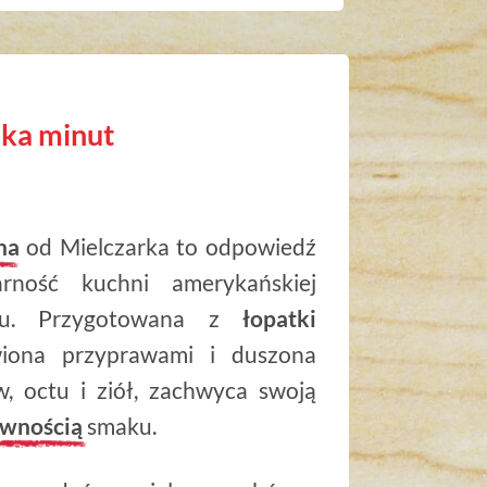
lka minut
na
od Mielczarka to odpowiedź
rność kuchni amerykańskiej
iu. Przygotowana z
łopatki
wiona przyprawami i duszona
, octu i ziół, zachwyca swoją
ywnością
smaku.