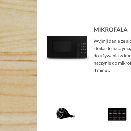
MIKROFALA
Wyjmij danie ze sł
słoika do naczynia,
do używania w ku
naczynie do mikrof
4 minut.