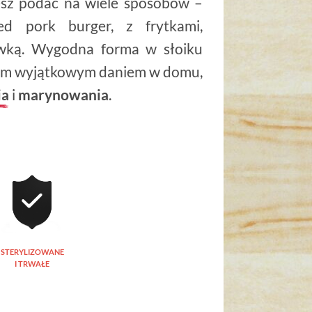
esz podać na wiele sposobów –
ed pork burger, z frytkami,
ówką. Wygodna forma w słoiku
 tym wyjątkowym daniem w domu,
ia
i
marynowania
.
STERYLIZOWANE
I TRWAŁE