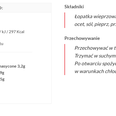
Składniki
O:
Łopatka wieprzowa
ocet, sól, pieprz, p
 kJ / 297 Kcal
Przechowywanie
tu
Przechowywać w t
Trzymać w suchym 
Po otwarciu spożyć
nasycone 3,2g
w warunkach chłod
9g
,5g