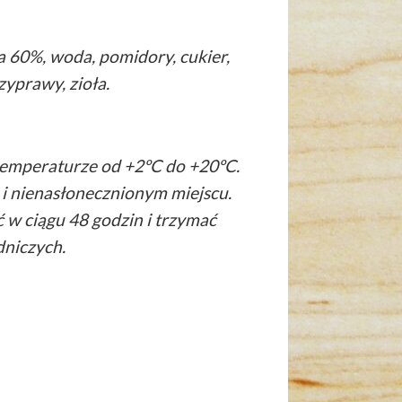
 60%, woda, pomidory, cukier,
rzyprawy, zioła.
emperaturze od +2ºC do +20ºC.
i nienasłonecznionym miejscu.
 w ciągu 48 godzin i trzymać
niczych.