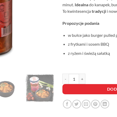
minut.
Idealna
do kanapek, bur
To kwintesencja
tradycji
i now
Propozycje podania
w bułce jako burger pulled 
z frytkami i sosem BBQ
z ryżem i świeżą sałatką
ilość SZARPANA WIEPRZOWIN
DOD