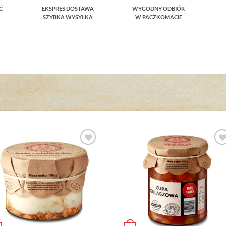
Ć
EKSPRES DOSTAWA
WYGODNY ODBIÓR
SZYBKA WYSYŁKA
W PACZKOMACIE
Dodaj do
Dodaj do
ulubionych
ulubionyc