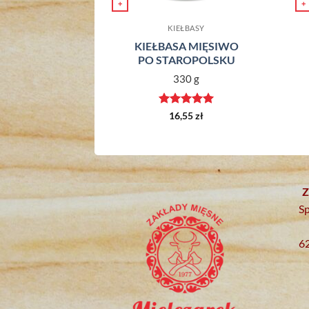
+
+
ŁBASY
KIEŁBASY
Z CZOSNKIEM
KIEŁBASA MIĘSIWO
PO STAROPOLSKU
30 g
330 g
iono
5
,50
zł
Oceniono
5
16,55
zł
na 5
Z
Sp
6