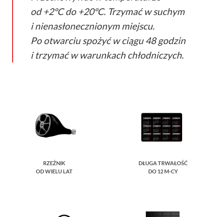
od +2ºC do +20ºC. Trzymać w suchym
i nienasłonecznionym miejscu.
Po otwarciu spożyć w ciągu 48 godzin
i trzymać w warunkach chłodniczych.
RZEŹNIK
DŁUGA TRWAŁOŚĆ
OD WIELU LAT
DO 12 M-CY