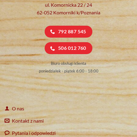
ul. Komornicka 22 / 24
62-052 Komorniki k/Poznania
792 887 545
506 012 760
Biuro obsługi klienta
poniedziałek - piątek 6:00 - 18:00
O nas
Kontakt z nami
Pytania i odpowiedzi