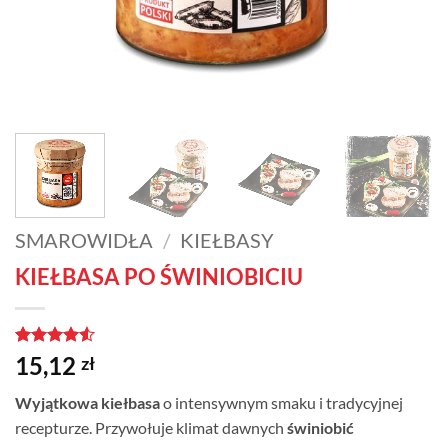
SMAROWIDŁA
/
KIEŁBASY
KIEŁBASA PO ŚWINIOBICIU
Oceniony
2
15,12
zł
4.5
na 5
na
Wyjątkowa kiełbasa
o intensywnym smaku i tradycyjnej
podstawie
ocen
recepturze. Przywołuje klimat dawnych
świniobić
klientów