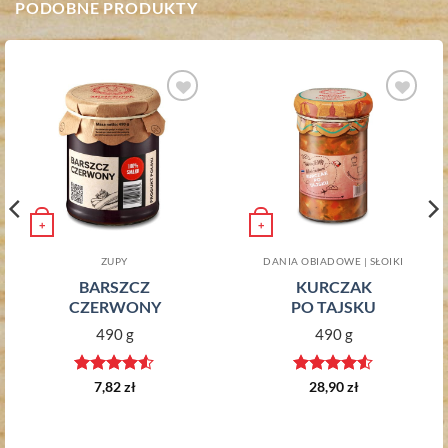
PODOBNE PRODUKTY
Dodaj do
Dodaj do
ulubionych
ulubionych
+
+
ZUPY
DANIA OBIADOWE | SŁOIKI
BARSZCZ
KURCZAK
CZERWONY
PO TAJSKU
490 g
490 g
Oceniono
Oceniono
7,82
zł
28,90
zł
4.5
na 5
4.5
na 5