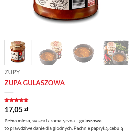
ZUPY
ZUPA GULASZOWA
Oceniony
1
5
17,05
zł
na 5 na
podstawie
Pełna mięsa
, sycąca i aromatyczna –
gulaszowa
oceny
klienta
to prawdziwe danie dla głodnych. Pachnie papryką, cebulą