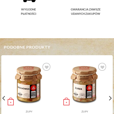
WYGODNE
GWARANCJA ZAWSZE
PŁATNOŚCI
UDANYCH ZAKUPÓW
PODOBNE PRODUKTY
Dodaj do
Dodaj do
ulubionych
ulubionych
+
+
ZUPY
ZUPY