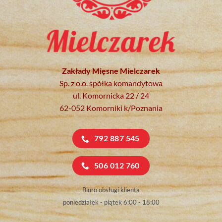
Zakłady Mięsne Mielczarek
Sp. z o.o. spółka komandytowa
ul. Komornicka 22 / 24
62-052 Komorniki k/Poznania
792 887 545
506 012 760
Biuro obsługi klienta
poniedziałek - piątek 6:00 - 18:00