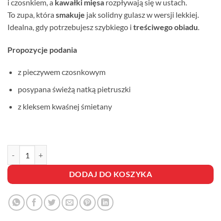
i czosnkiem, a
kawałki mięsa
rozpływają się w ustach.
To zupa, która
smakuje
jak solidny gulasz w wersji lekkiej.
Idealna, gdy potrzebujesz szybkiego i
treściwego obiadu
.
Propozycje podania
z pieczywem czosnkowym
posypana świeżą natką pietruszki
z kleksem kwaśnej śmietany
ilość ZUPA GULASZOWA
DODAJ DO KOSZYKA