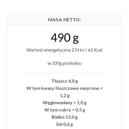
MASA NETTO:
490 g
Wartość energetyczna 274 kJ / 62 Kcal
w 100g produktu
Tłuszcz 4,0 g
W tym kwasy tłuszczowe nasycone <
1,2 g
Węglowodany < 1,0 g
W tym cukry < 0,5 g
Białko 13,0 g
Sól 0,6 g