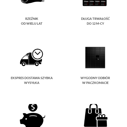
RZEŹNIK
DŁUGA TRWAŁOŚĆ
OD WIELU LAT
DO 12 M-CY
EKSPRES DOSTAWA SZYBKA
WYGODNY ODBIÓR
WYSYŁKA
W PACZKOMACIE