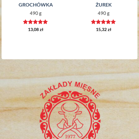
GROCHÓWKA
ŻUREK
490 g
490 g
Oceniono
5
Oceniono
5
13,08
zł
15,32
zł
na 5
na 5