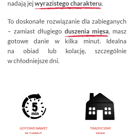
nadają jej
wyrazistego charakteru
.
To doskonałe rozwiązanie dla zabieganych
– zamiast długiego
duszenia mięsa
, masz
gotowe danie w kilka minut. Idealna
na obiad lub kolację, szczególnie
w chłodniejsze dni.
GOTOWE NAWET
TRADYCYJNY
W 5 MINUT
SMAK