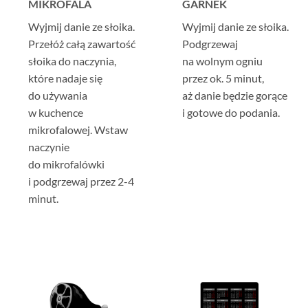
MIKROFALA
GARNEK
Wyjmij danie ze słoika.
Wyjmij danie ze słoika.
Przełóż całą zawartość
Podgrzewaj
słoika do naczynia,
na wolnym ogniu
które nadaje się
przez ok. 5 minut,
do używania
aż danie będzie gorące
w kuchence
i gotowe do podania.
mikrofalowej. Wstaw
naczynie
do mikrofalówki
i podgrzewaj przez 2-4
minut.