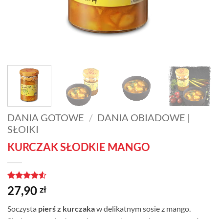
DANIA GOTOWE
/
DANIA OBIADOWE |
SŁOIKI
KURCZAK SŁODKIE MANGO
Oceniony
2
27,90
zł
4.5
na 5
na
Soczysta
pierś z kurczaka
w delikatnym sosie z mango.
podstawie
ocen