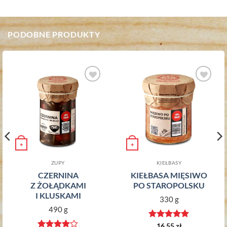
PODOBNE PRODUKTY
Dodaj do
Dodaj do
ulubionych
ulubionych
+
+
ZUPY
KIEŁBASY
CZERNINA
KIEŁBASA MIĘSIWO
Z ŻOŁĄDKAMI
PO STAROPOLSKU
I KLUSKAMI
330 g
490 g
Oceniono
5
16,55
zł