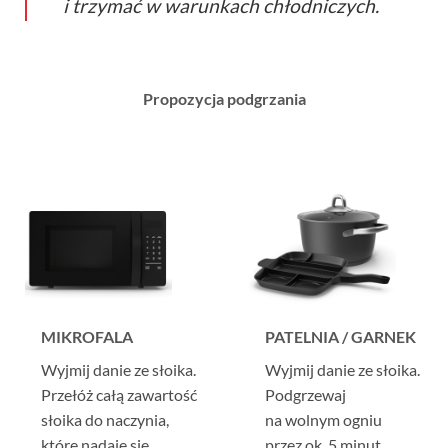
i trzymać w warunkach chłodniczych.
Propozycja podgrzania
MIKROFALA
PATELNIA / GARNEK
Wyjmij danie ze słoika.
Wyjmij danie ze słoika.
Przełóż całą zawartość
Podgrzewaj
słoika do naczynia,
na wolnym ogniu
które nadaje się
przez ok. 5 minut,