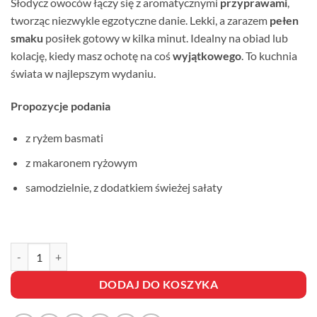
Słodycz owoców łączy się z aromatycznymi
przyprawami
,
klientów
tworząc niezwykle egzotyczne danie. Lekki, a zarazem
pełen
smaku
posiłek gotowy w kilka minut. Idealny na obiad lub
kolację, kiedy masz ochotę na coś
wyjątkowego
. To kuchnia
świata w najlepszym wydaniu.
Propozycje podania
z ryżem basmati
z makaronem ryżowym
samodzielnie, z dodatkiem świeżej sałaty
ilość KURCZAK SŁODKIE MANGO
DODAJ DO KOSZYKA