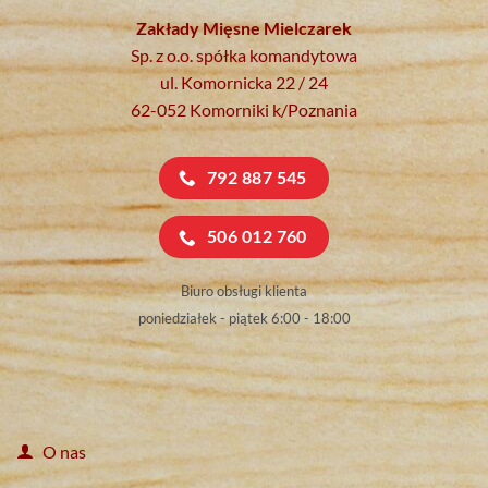
Zakłady Mięsne Mielczarek
Sp. z o.o. spółka komandytowa
ul. Komornicka 22 / 24
62-052 Komorniki k/Poznania
792 887 545
506 012 760
Biuro obsługi klienta
poniedziałek - piątek 6:00 - 18:00
O nas