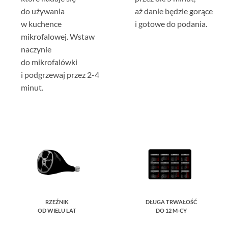
do używania
aż danie będzie gorące
w kuchence
i gotowe do podania.
mikrofalowej. Wstaw
naczynie
do mikrofalówki
i podgrzewaj przez 2-4
minut.
RZEŹNIK
DŁUGA TRWAŁOŚĆ
OD WIELU LAT
DO 12 M-CY