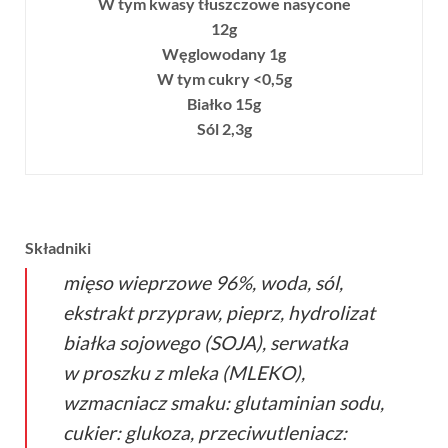
W tym kwasy tłuszczowe nasycone
12g
Węglowodany 1g
W tym cukry <0,5g
Białko 15g
Sól 2,3g
Składniki
mięso wieprzowe 96%, woda, sól,
ekstrakt przypraw, pieprz, hydrolizat
białka sojowego (SOJA), serwatka
w proszku z mleka (MLEKO),
wzmacniacz smaku: glutaminian sodu,
cukier: glukoza, przeciwutleniacz: