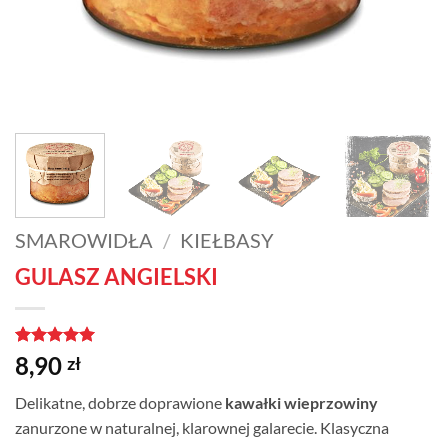
SMAROWIDŁA
/
KIEŁBASY
GULASZ ANGIELSKI
Oceniony
1
5
8,90
zł
na 5 na
podstawie
Delikatne, dobrze doprawione
kawałki wieprzowiny
oceny
klienta
zanurzone w naturalnej, klarownej galarecie. Klasyczna