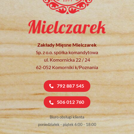
Zakłady Mięsne Mielczarek
Sp. z o.o. spółka komandytowa
ul. Komornicka 22 / 24
62-052 Komorniki k/Poznania
792 887 545
506 012 760
Biuro obsługi klienta
poniedziałek - piątek 6:00 - 18:00