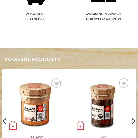
WYGODNE
GWARANCJA ZAWSZE
PŁATNOŚCI
UDANYCH ZAKUPÓW
PODOBNE PRODUKTY
Dodaj do
Dodaj do
ulubionych
ulubionych
+
+
KIEŁBASY
ZUPY