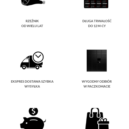
RZEŹNIK
DŁUGA TRWAŁOŚĆ
OD WIELU LAT
DO 12 M-CY
EKSPRES DOSTAWA SZYBKA
WYGODNY ODBIÓR
WYSYŁKA
W PACZKOMACIE