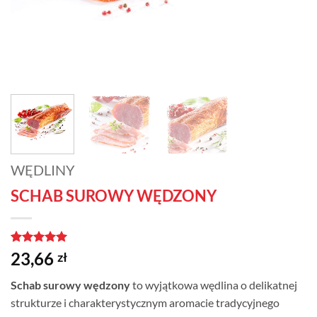
WĘDLINY
SCHAB SUROWY WĘDZONY
Oceniony
1
5
23,66
zł
na 5 na
podstawie
Schab surowy wędzony
to wyjątkowa wędlina o delikatnej
oceny
klienta
strukturze i charakterystycznym aromacie tradycyjnego