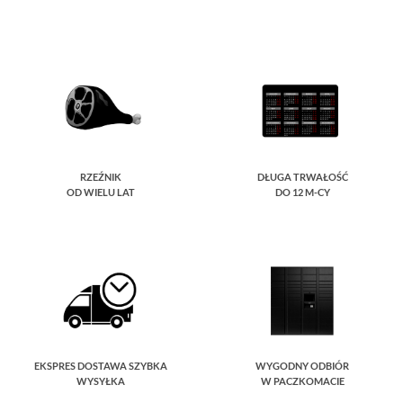
RZEŹNIK
DŁUGA TRWAŁOŚĆ
OD WIELU LAT
DO 12 M-CY
EKSPRES DOSTAWA SZYBKA
WYGODNY ODBIÓR
WYSYŁKA
W PACZKOMACIE