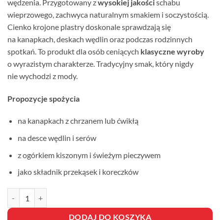
wędzenia. Przygotowany z
wysokiej jakości
schabu
wieprzowego, zachwyca naturalnym smakiem i soczystością.
Cienko krojone plastry doskonale sprawdzają się
na kanapkach, deskach wędlin oraz podczas rodzinnych
spotkań. To produkt dla osób ceniących
klasyczne wyroby
o wyrazistym charakterze. Tradycyjny smak, który nigdy
nie wychodzi z mody.
Propozycje spożycia
na kanapkach z chrzanem lub ćwikłą
na desce wędlin i serów
z ogórkiem kiszonym i świeżym pieczywem
jako składnik przekąsek i koreczków
ilość SCHAB SUROWY WĘDZONY
DODAJ DO KOSZYKA