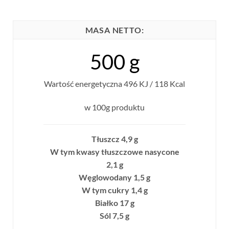
MASA NETTO:
500 g
Wartość energetyczna 496 KJ / 118 Kcal
w 100g produktu
Tłuszcz 4,9 g
W tym kwasy tłuszczowe nasycone
2,1 g
Węglowodany 1,5 g
W tym cukry 1,4 g
Białko 17 g
Sól 7,5 g