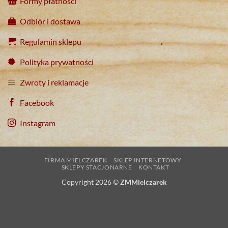
Formy płatności
Odbiór i dostawa
Regulamin sklepu
Polityka prywatności
Zwroty i reklamacje
Facebook
Instagram
FIRMA MIELCZAREK
SKLEP INTERNETOWY
SKLEPY STACJONARNE
KONTAKT
Copyright 2026 ©
ZMMielczarek