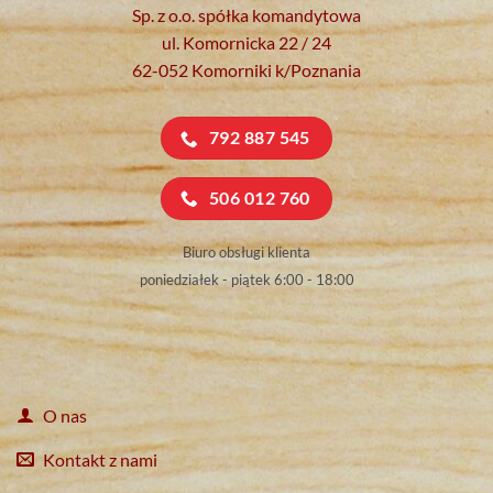
Sp. z o.o. spółka komandytowa
ul. Komornicka 22 / 24
62-052 Komorniki k/Poznania
792 887 545
506 012 760
Biuro obsługi klienta
poniedziałek - piątek 6:00 - 18:00
O nas
Kontakt z nami