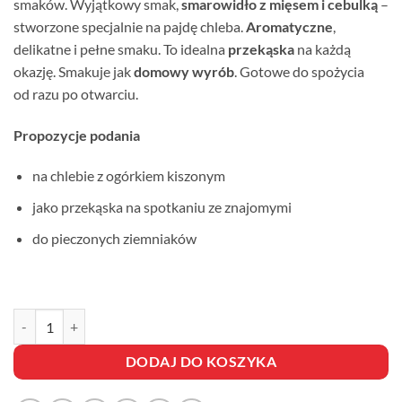
smaków. Wyjątkowy smak,
smarowidło z mięsem i cebulką
–
stworzone specjalnie na pajdę chleba.
Aromatyczne
,
delikatne i pełne smaku. To idealna
przekąska
na każdą
okazję. Smakuje jak
domowy wyrób
. Gotowe do spożycia
od razu po otwarciu.
Propozycje podania
na chlebie z ogórkiem kiszonym
jako przekąska na spotkaniu ze znajomymi
do pieczonych ziemniaków
ilość NA PAJDĘ Z MIĘSKIEM I CEBULKĄ
DODAJ DO KOSZYKA