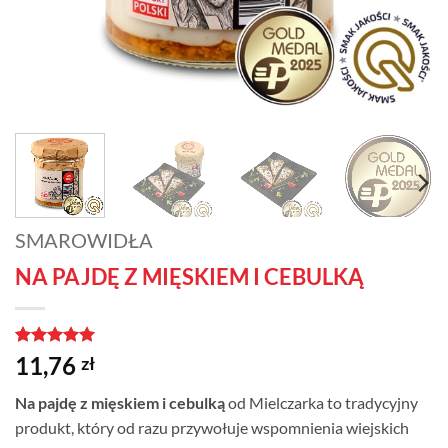
SMAROWIDŁA
NA PAJDĘ Z MIĘSKIEM I CEBULKĄ
Oceniony
1
5
11,76
zł
na 5 na
podstawie
Na pajdę z mięskiem i cebulką
od Mielczarka to tradycyjny
oceny
klienta
produkt, który od razu przywołuje wspomnienia wiejskich