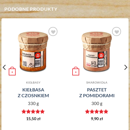
PODOBNE PRODUKTY
Dodaj do
Dodaj do
ulubionych
ulubionych
+
+
KIEŁBASY
SMAROWIDŁA
KIEŁBASA
PASZTET
Z CZOSNKIEM
Z POMIDORAMI
330 g
300 g
Oceniono
5
Oceniono
5
15,50
zł
9,90
zł
na 5
na 5