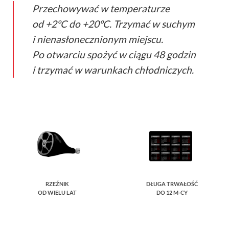
Przechowywać w temperaturze
od +2ºC do +20ºC. Trzymać w suchym
i nienasłonecznionym miejscu.
Po otwarciu spożyć w ciągu 48 godzin
i trzymać w warunkach chłodniczych.
RZEŹNIK
DŁUGA TRWAŁOŚĆ
OD WIELU LAT
DO 12 M-CY