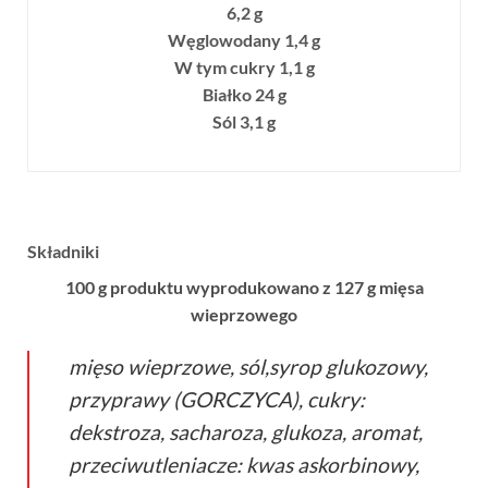
6,2 g
Węglowodany 1,4 g
W tym cukry 1,1 g
Białko 24 g
Sól 3,1 g
Składniki
100 g produktu wyprodukowano z 127 g mięsa
wieprzowego
mięso wieprzowe, sól,syrop glukozowy,
przyprawy (GORCZYCA), cukry:
dekstroza, sacharoza, glukoza, aromat,
przeciwutleniacze: kwas askorbinowy,