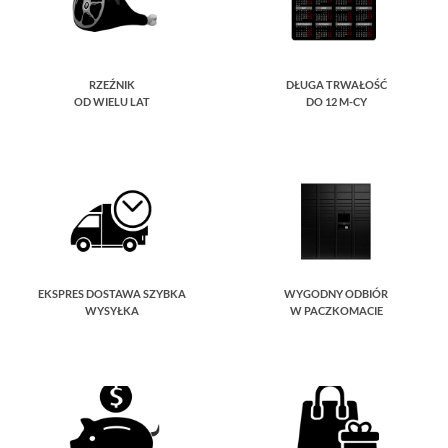
RZEŹNIK
DŁUGA TRWAŁOŚĆ
OD WIELU LAT
DO 12 M-CY
EKSPRES DOSTAWA SZYBKA
WYGODNY ODBIÓR
WYSYŁKA
W PACZKOMACIE