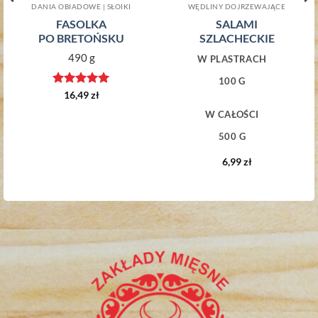
Ten produkt ma wi
DANIA OBIADOWE | SŁOIKI
WĘDLINY DOJRZEWAJĄCE
FASOLKA
SALAMI
PO BRETOŃSKU
SZLACHECKIE
490 g
W PLASTRACH
100 G
Oceniono
5
16,49
zł
na 5
W CAŁOŚCI
500 G
6,99
zł