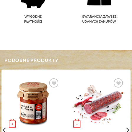
WYGODNE
GWARANCJA ZAWSZE
PŁATNOŚCI
UDANYCH ZAKUPÓW
PODOBNE PRODUKTY
Dodaj do
Dodaj do
ulubionych
ulubionych
+
+