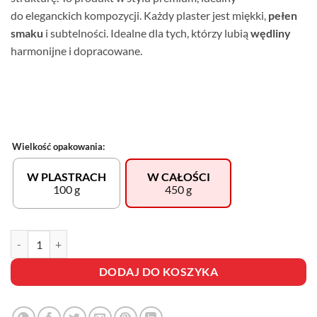
do eleganckich kompozycji. Każdy plaster jest miękki,
pełen
smaku
i subtelności. Idealne dla tych, którzy lubią
wędliny
harmonijne i dopracowane.
Wielkość opakowania:
W PLASTRACH
W CAŁOŚCI
100 g
450 g
ilość SALAMI IBERYJSKIE
DODAJ DO KOSZYKA