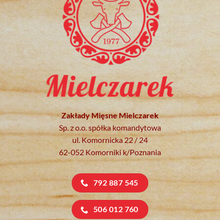
Zakłady Mięsne Mielczarek
Sp. z o.o. spółka komandytowa
ul. Komornicka 22 / 24
62-052 Komorniki k/Poznania
792 887 545
506 012 760