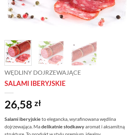
WĘDLINY DOJRZEWAJĄCE
SALAMI IBERYJSKIE
26,58
zł
Salami iberyjskie
to elegancka, wyrafinowana wędlina
dojrzewająca. Ma
delikatnie słodkawy
aromat i aksamitną
strukturę. To produkt w stylu premium, idealny