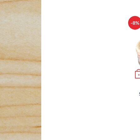
-8%
+