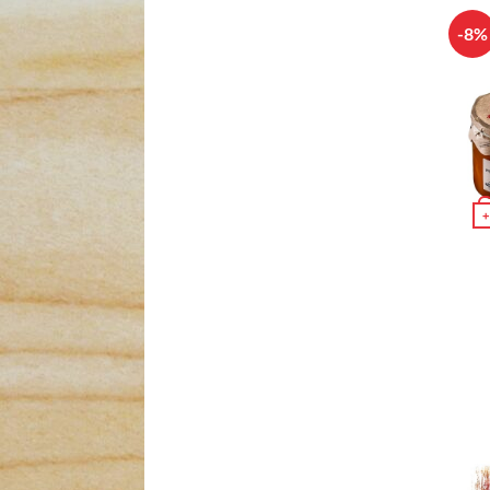
-8%
+