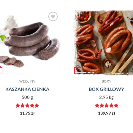
Dodaj do
Dodaj d
ulubionych
ulubiony
+
WĘDLINY
BOXY
KASZANKA CIENKA
BOX GRILLOWY
500 g
2,95 kg
Oceniono
5
Oceniono
5
11,75
zł
139,99
zł
na 5
na 5