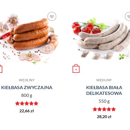
Dodaj do
Dodaj d
ulubionych
ulubiony
+
WĘDLINY
WĘDLINY
KIEŁBASA ZWYCZAJNA
KIEŁBASA BIAŁA
DELIKATESOWA
800 g
550 g
Oceniono
5
22,66
zł
na 5
Oceniono
5
28,20
zł
na 5