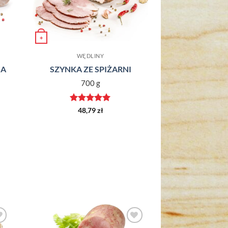
+
duktu
WĘDLINY
NA
SZYNKA ZE SPIŻARNI
700 g
Oceniono
5
48,79
zł
na 5