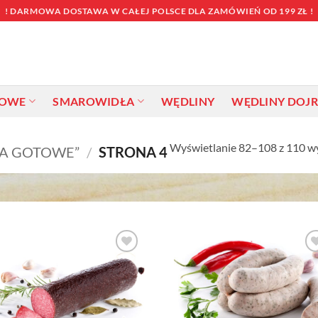
! DARMOWA DOSTAWA W CAŁEJ POLSCE DLA ZAMÓWIEŃ OD 199 ZŁ !
TOWE
SMAROWIDŁA
WĘDLINY
WĘDLINY DOJ
Wyświetlanie 82–108 z 110 
A GOTOWE”
/
STRONA 4
Dodaj do
Dodaj d
ulubionych
ulubiony