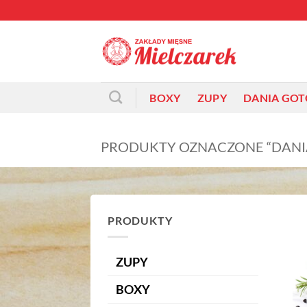
Przewiń
do
zawartości
BOXY
ZUPY
DANIA GO
PRODUKTY OZNACZONE “DANI
PRODUKTY
ZUPY
BOXY