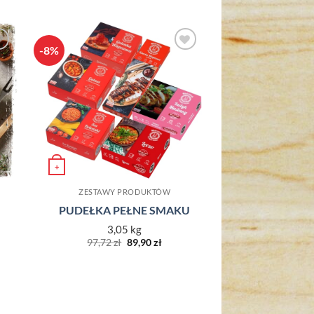
-8%
o
Dodaj do
ch
ulubionych
+
ZESTAWY PRODUKTÓW
PUDEŁKA PEŁNE SMAKU
3,05 kg
Pierwotna
Aktualna
97,72
zł
89,90
zł
cena
cena
wynosiła:
wynosi:
97,72 zł.
89,90 zł.