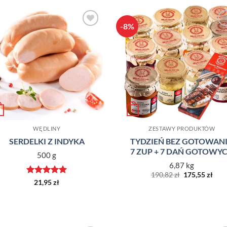
-8%
Dodaj do
Dodaj d
ulubionych
ulubiony
+
WĘDLINY
ZESTAWY PRODUKTÓW
SERDELKI Z INDYKA
TYDZIEŃ BEZ GOTOWAN
7 ZUP + 7 DAŃ GOTOWY
500 g
6,87 kg
Pierwotna
Aktu
190,82
zł
175,55
zł
cena
cen
Oceniono
5
21,95
zł
wynosiła:
wyno
na 5
190,82 zł.
175,