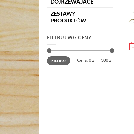
DOJRZEWAJĄCE
ZESTAWY
PRODUKTÓW
FILTRUJ WG CENY
+
Ten 
Cena
Cena
Cena:
0 zł
—
300 zł
FILTRUJ
min
max