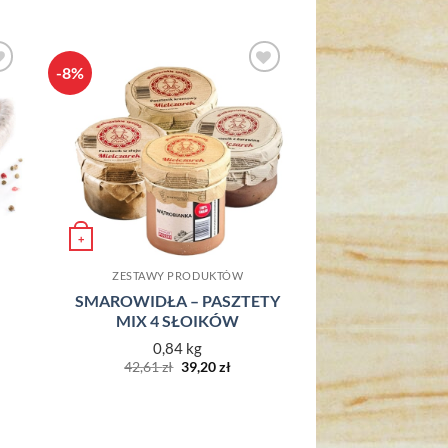
-8%
o
Dodaj do
ch
ulubionych
+
ZESTAWY PRODUKTÓW
SMAROWIDŁA – PASZTETY
MIX 4 SŁOIKÓW
0,84 kg
Pierwotna
Aktualna
42,61
zł
39,20
zł
cena
cena
wynosiła:
wynosi:
42,61 zł.
39,20 zł.