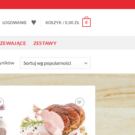
♥
0
LOGOWANIE
KOSZYK /
0,00
ZŁ
RZEWAJĄCE
ZESTAWY
Posortowane
wyników
według
popularności
o
Dodaj do
ch
ulubionych