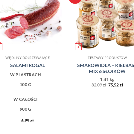
Dodaj do
Dodaj d
ulubionych
ulubiony
+
produkt ma wiele wariantów. Opcje można wybrać na stronie pro
WĘDLINY DOJRZEWAJĄCE
ZESTAWY PRODUKTÓW
SALAMI ROGAL
SMAROWIDŁA – KIEŁBA
MIX 6 SŁOIKÓW
W PLASTRACH
1,81 kg
100 G
Pierwotna
Aktua
82,09
zł
75,52
zł
cena
cena
wynosiła:
wynos
82,09 zł.
75,52 
W CAŁOŚCI
900 G
6,99
zł