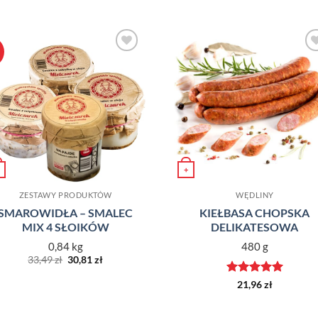
Dodaj do
Dodaj d
ulubionych
ulubiony
+
ZESTAWY PRODUKTÓW
WĘDLINY
SMAROWIDŁA – SMALEC
KIEŁBASA CHOPSKA
MIX 4 SŁOIKÓW
DELIKATESOWA
0,84 kg
480 g
Pierwotna
Aktualna
33,49
zł
30,81
zł
cena
cena
wynosiła:
wynosi:
Oceniono
5
21,96
zł
33,49 zł.
30,81 zł.
na 5