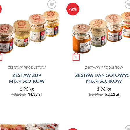
-8%
Dodaj do
Dodaj d
ulubionych
ulubiony
+
ZESTAWY PRODUKTÓW
ZESTAWY PRODUKTÓW
ZESTAW ZUP
ZESTAW DAŃ GOTOWY
MIX 4 SŁOIKÓW
MIX 4 SŁOIKÓW
1,96 kg
1,96 kg
Pierwotna
Aktualna
Pierwotna
Aktua
48,21
zł
44,35
zł
56,64
zł
52,11
zł
cena
cena
cena
cena
wynosiła:
wynosi:
wynosiła:
wynos
48,21 zł.
44,35 zł.
56,64 zł.
52,11 