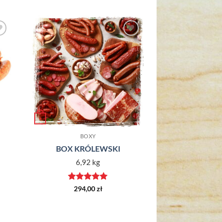
o
Dodaj do
ch
ulubionych
+
BOXY
BOX KRÓLEWSKI
6,92 kg
Oceniono
5
294,00
zł
na 5