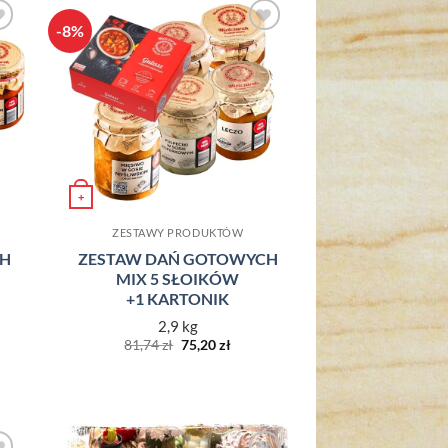
-8%
o
Dodaj do
ch
ulubionych
+
ZESTAWY PRODUKTÓW
CH
ZESTAW DAŃ GOTOWYCH
MIX 5 SŁOIKÓW
+1 KARTONIK
lna
2,9 kg
Pierwotna
Aktualna
81,74
zł
75,20
zł
i:
cena
cena
zł.
wynosiła:
wynosi:
81,74 zł.
75,20 zł.