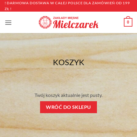
Przewiń
! DARMOWA DOSTAWA W CAŁEJ POLSCE DLA ZAMÓWIEŃ OD 199
ZŁ !
do
zawartości
0
KOSZYK
Twój koszyk aktualnie jest pusty.
WRÓĆ DO SKLEPU