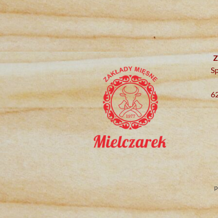
Z
Sp
6
p