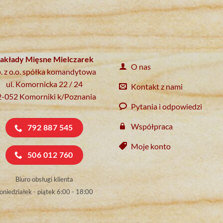
akłady Mięsne Mielczarek
O nas
. z o.o. spółka komandytowa
ul. Komornicka 22 / 24
Kontakt z nami
2-052 Komorniki k/Poznania
Pytania i odpowiedzi
Współpraca
792 887 545
Moje konto
506 012 760
Biuro obsługi klienta
oniedziałek - piątek 6:00 - 18:00