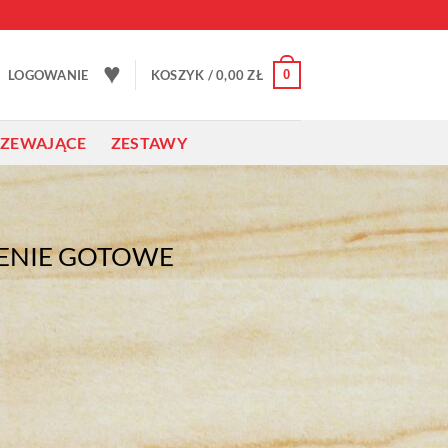
♥
0
LOGOWANIE
KOSZYK /
0,00
ZŁ
RZEWAJĄCE
ZESTAWY
ENIE GOTOWE