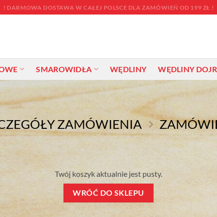
! DARMOWA DOSTAWA W CAŁEJ POLSCE DLA ZAMÓWIEŃ OD 199 ZŁ !
TOWE
SMAROWIDŁA
WĘDLINY
WĘDLINY DOJ
CZEGÓŁY ZAMÓWIENIA
ZAMÓWI
Twój koszyk aktualnie jest pusty.
WRÓĆ DO SKLEPU