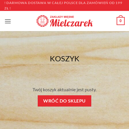
Przewiń
! DARMOWA DOSTAWA W CAŁEJ POLSCE DLA ZAMÓWIEŃ OD 199
ZŁ !
do
zawartości
0
KOSZYK
Twój koszyk aktualnie jest pusty.
WRÓĆ DO SKLEPU